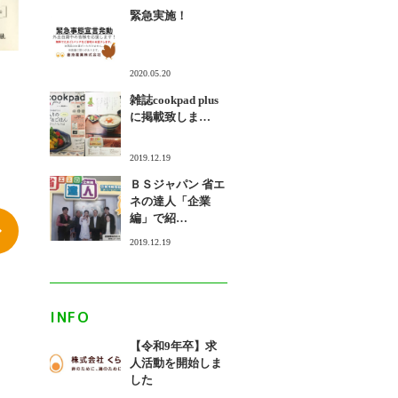
緊急実施！
2020.05.20
雑誌cookpad plus
に掲載致しま…
2019.12.19
ＢＳジャパン 省エ
ネの達人「企業
編」で紹…
2019.12.19
INFO
【令和9年卒】求
人活動を開始しま
した