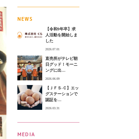
NEWS
【令和9年卒】求
人活動を開始しま
した
2026.07.01
直売所がテレビ朝
日グッド！モーニ
ングに出…
2026.06.09
【ＪＦＳ‐Ｃ】エッ
グステーションで
認証を…
2026.03.31
MEDIA